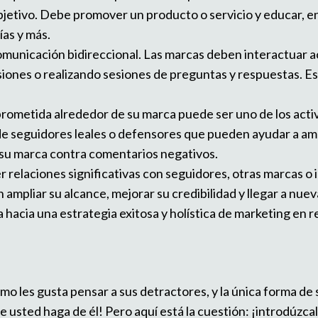
bjetivo. Debe promover un producto o servicio y educar, ent
ías y más.
comunicación bidireccional. Las marcas deben interactuar 
iones o realizando sesiones de preguntas y respuestas. E
rometida alrededor de su marca puede ser uno de los activ
de seguidores leales o defensores que pueden ayudar a amp
 su marca contra comentarios negativos.
 relaciones significativas con seguidores, otras marcas o i
 ampliar su alcance, mejorar su credibilidad y llegar a nu
hacia una estrategia exitosa y holística de marketing en r
mo les gusta pensar a sus detractores, y la única forma de
e usted haga de él! Pero aquí está la cuestión: ¡introdúzca