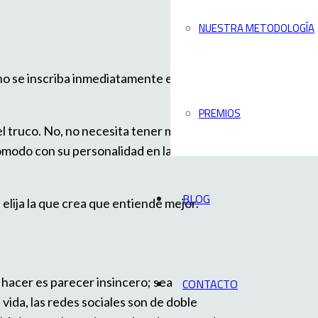
NUESTRA METODOLOGÍA
 no se inscriba inmediatamente en cada
PREMIOS
l truco. No, no necesita tener miles de
ómodo con su personalidad en las redes
BLOG
elija la que crea que entiende mejor.
e hacer es parecer insincero; sea
CONTACTO
 vida, las redes sociales son de doble