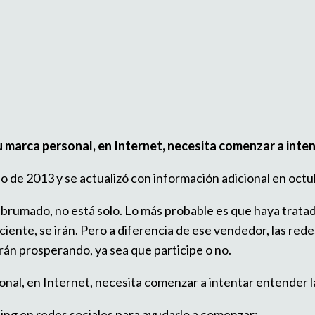
u marca personal, en Internet, necesita comenzar a inte
lio de 2013 y se actualizó con información adicional en oct
 abrumado, no está solo. Lo más probable es que haya tratad
iciente, se irán. Pero a diferencia de ese vendedor, las red
án prosperando, ya sea que participe o no.
onal, en Internet, necesita comenzar a intentar entender l
ing en redes sociales para ayudarlo a comenzar: