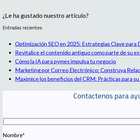
¿Le ha gustado nuestro artículo?
Entradas recientes
Optimización SEO en 2025: Estrategias Clave para D
Revitalice el contenido antiguo como parte de su e
Cómo la IA para pymes impulsa tu negocio
Marketing por Correo Electrónico: Construya Relac
Maximice los beneficios del CRM: Prácticas para su
Contactenos para ayu
Nombre*