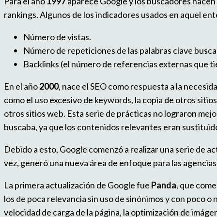
Para el año
1997
aparece Google y los buscadores hacen in
rankings. Algunos de los indicadores usados en aquel en
Número de vistas.
Número de repeticiones de las palabras clave buscad
Backlinks (el número de referencias externas que ti
En el año
2000
, nace el SEO como respuesta a la necesid
como el uso excesivo de keywords, la copia de otros sitios
otros sitios web. Esta serie de prácticas no lograron mejo
buscaba, ya que los contenidos relevantes eran sustitui
Debido a esto, Google comenzó a realizar una serie de actu
vez, generó una nueva área de enfoque para las agencias 
La primera actualización de Google fue
Panda
, que come
los de poca relevancia sin uso de sinónimos y con poco o
velocidad de carga de la página, la optimización de imágen