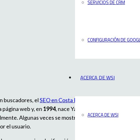
SERVICIOS DE CRM
CONFIGURACIÓN DE GOOGL
ACERCA DE WSI
en buscadores, el
SEO en Costa Rica
y en
a página web y, en
1994
, nace Yahoo, un
ACERCA DE WSI
ualmente. Algunas veces se mostraban
or el usuario.